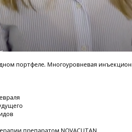
одном портфеле. Многоуровневая инъекцион
февраля
удущего
идов
 терапии препаратом NOVACUTAN