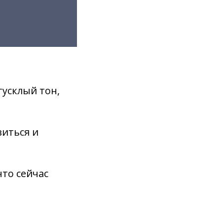
тусклый тон,
виться и
то сейчас