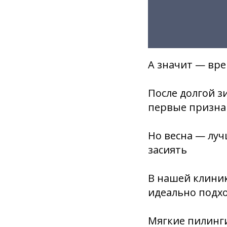
А значит — вре
После долгой з
первые призна
Но весна — луч
засиять
В нашей клиник
идеально подхо
Мягкие пилинг