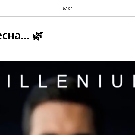
Блог
есна… 🌿