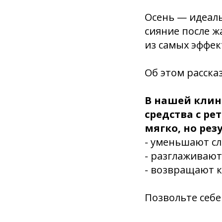
Осень — идеаль
сияние после ж
из самых эффек
Об этом расска
В нашей кли
средства с ре
мягко, но рез
- уменьшают сл
- разглаживают
- возвращают к
Позвольте себе