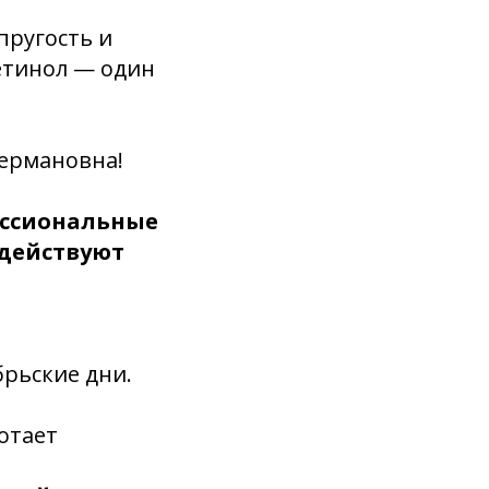
пругость и
ретинол — один
Германовна!
ессиональные
 действуют
брьские дни.
отает