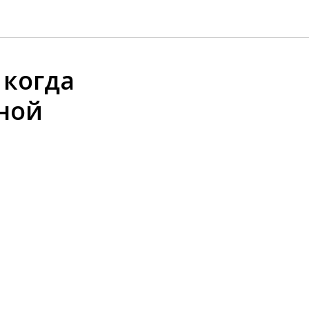
 когда
ной