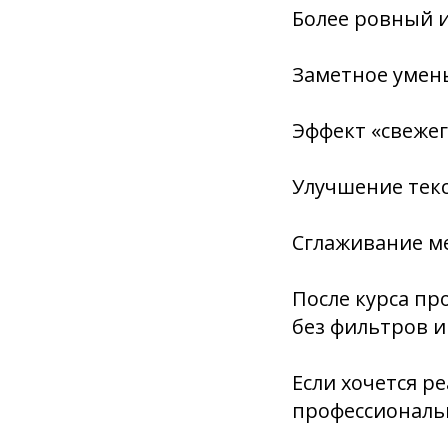
Более ровный 
Заметное умен
Эффект «свеже
Улучшение тек
Сглаживание м
После курса пр
без фильтров 
Если хочется р
профессиональ