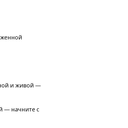
оженной
нной и живой —
й — начните с