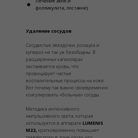
Лечение акне и
фолликулита, постакне)
Удаление сосудов
Сосудистые звездочки, розацеа и
купероз не так уж безобидны. В
расширенных капиллярах
застаивается кровь, что
провоцирует частые
воспалительные процессы на коже.
Вот почему так важно своевременно
коагулировать «больные» сосуды.
Методика интенсивного
импульсивного света, которая
используется в аппарате
LUMENIS
М22,
кратковременно повышает
температуру в зоне ухода, что