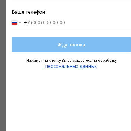
Ваше телефон
+7
Жду звонка
Лечение акне и фолликулита,
постакне
Нажимая на кнопку Вы соглашаетесь на обработку
персональных данных
.
При лечении акне интенсивный
пульсирующий свет воздействует на
порфирин — пигмент, который в
избыточном количестве производят
бактерии Propionibacterium Acnes.
Вследствие этого порфирин
становится химически активным и
производит синглентный кислород,
который оседает на клеточные
мембраны бактерий, разрушая и