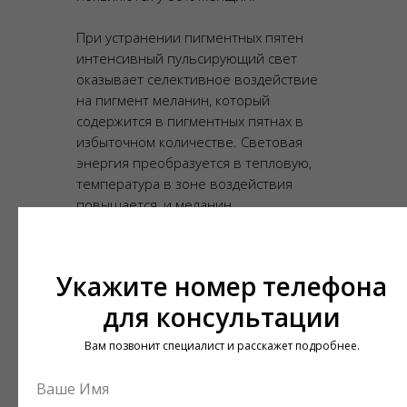
При устранении пигментных пятен
интенсивный пульсирующий свет
оказывает селективное воздействие
на пигмент меланин, который
содержится в пигментных пятнах в
избыточном количестве. Световая
энергия преобразуется в тепловую,
температура в зоне воздействия
повышается, и меланин
разрушается. При этом не
причиняется вред окружающим
тканям.
Укажите номер телефона
для консультации
Вам позвонит специалист и расскажет подробнее.