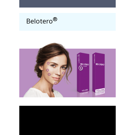
®
Belotero