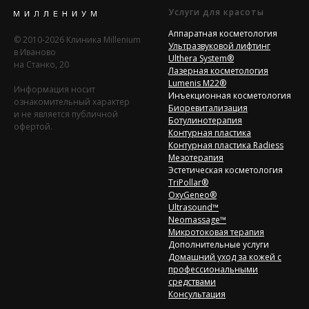
Услуги для красоты
Аппаратная косметология
© 2010-2026 Клиника Millenium
Ультразвуковой лифтинг
в Иваново
Ulthera System®
на Станко, 20
Лазерная косметология
Lumenis M22®
Информация носит
Инъекционная косметология
ознакомительный характер
Биоревитализация
и не является публичной
Ботулинотерапия
офертой.
Контурная пластика
Контурная пластика Radiess
Мезотерапия
Эстетическая косметология
TriPollar®
OxyGeneo®
Ultrasound™
Neomassage™
Микротоковая терапия
Дополнительные услуги
Домашний уход за кожей с
профессиональными
средствами
Консультация