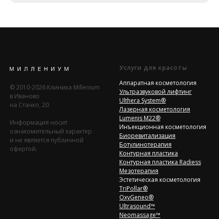
Услуги для красоты
Аппаратная косметология
© 2010-2026 Клиника Millenium
Ультразвуковой лифтинг
в Иваново
Ulthera System®
на Станко, 20
Лазерная косметология
Lumenis M22®
Информация носит
Инъекционная косметология
ознакомительный характер
Биоревитализация
и не является публичной
Ботулинотерапия
офертой.
Контурная пластика
Контурная пластика Radiess
Мезотерапия
Эстетическая косметология
TriPollar®
OxyGeneo®
Ultrasound™
Neomassage™